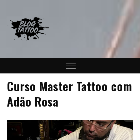
Skip
to
content
Blog Tattoo
Informações sobre o mundo
da tatuagem
Menu
Curso Master Tattoo com
Adão Rosa