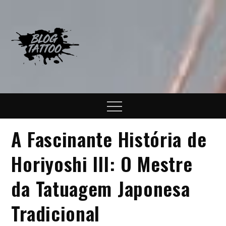
Skip
to
content
Blog Tattoo
Informações sobre o mundo
da tatuagem
Menu
A Fascinante História de
Horiyoshi III: O Mestre
da Tatuagem Japonesa
Tradicional