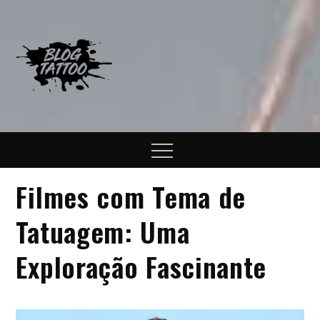
Skip
to
content
Blog Tattoo
Informações sobre o mundo
da tatuagem
Menu
Filmes com Tema de
Tatuagem: Uma
Exploração Fascinante